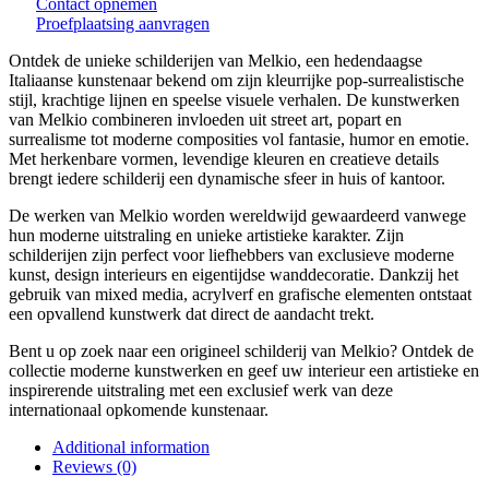
Contact opnemen
Proefplaatsing aanvragen
Ontdek de unieke schilderijen van
Melkio
, een hedendaagse
Italiaanse kunstenaar bekend om zijn kleurrijke pop-surrealistische
stijl, krachtige lijnen en speelse visuele verhalen. De kunstwerken
van Melkio combineren invloeden uit street art, popart en
surrealisme tot moderne composities vol fantasie, humor en emotie.
Met herkenbare vormen, levendige kleuren en creatieve details
brengt iedere schilderij een dynamische sfeer in huis of kantoor.
De werken van Melkio worden wereldwijd gewaardeerd vanwege
hun moderne uitstraling en unieke artistieke karakter. Zijn
schilderijen zijn perfect voor liefhebbers van exclusieve moderne
kunst, design interieurs en eigentijdse wanddecoratie. Dankzij het
gebruik van mixed media, acrylverf en grafische elementen ontstaat
een opvallend kunstwerk dat direct de aandacht trekt.
Bent u op zoek naar een origineel schilderij van Melkio? Ontdek de
collectie moderne kunstwerken en geef uw interieur een artistieke en
inspirerende uitstraling met een exclusief werk van deze
internationaal opkomende kunstenaar.
Additional information
Reviews (0)