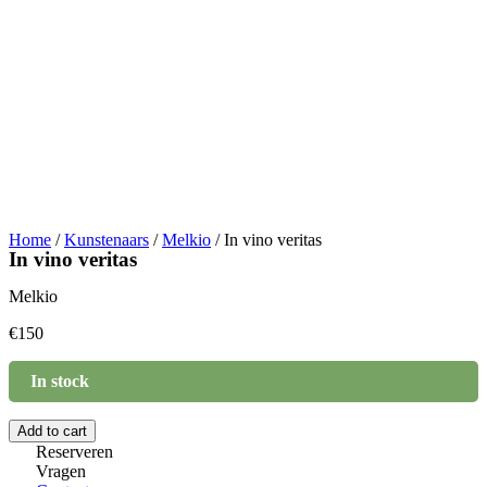
Home
/
Kunstenaars
/
Melkio
/ In vino veritas
In vino veritas
Melkio
€
150
In stock
In
Add to cart
vino
Reserveren
veritas
Vragen
quantity